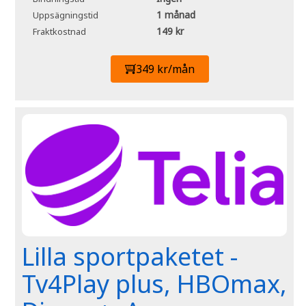
1 månad
Uppsägningstid
149 kr
Fraktkostnad
349 kr/mån
Lilla sportpaketet -
Tv4Play plus, HBOmax,