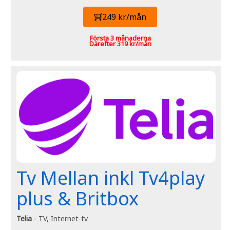
249 kr/mån
Första 3 månaderna
Därefter 319 kr/mån
Tv Mellan inkl Tv4play
plus & Britbox
Telia
- TV, Internet-tv