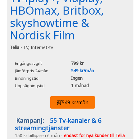
HBOmax, Britbox,
skyshowtime &
Nordisk Film
Telia
- TV, Internet-tv
799 kr
Engångsavgift
549 kr/mån
Jämförpris 24 mån
Ingen
Bindningstid
1 månad
Uppsägningstid
549 kr/mån
Kampanj:
55 Tv-kanaler & 6
streamingtjänster
150 kr billigare i 6 mån -
endast för nya kunder till Telia