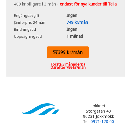
400 kr billigare i 3 mån -
endast för nya kunder till Telia
Ingen
Engångsavgift
749 kr/mån
Jämförpris 24 mån
Ingen
Bindningstid
1 månad
Uppsägningstid
399 kr/mån
Första 3 månaderna
Därefter 799 kr/mån
Jokknet
Storgatan 40
96231 Jokkmokk
Tel:
0971-170 00