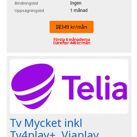
Ingen
Bindningstid
1 månad
Uppsägningstid
349 kr/mån
Första 6 månaderna
Därefter 449 kr/mån
Tv Mycket inkl
Tv4play+, Viaplay,