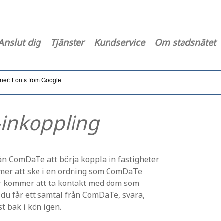
Anslut dig
Tjänster
Kundservice
Om stadsnätet
oner: Fonts from Google
-inkoppling
rån ComDaTe att börja koppla in fastigheter
mmer att ske i en ordning som ComDaTe
er kommer att ta kontakt med dom som
m du får ett samtal från ComDaTe, svara,
 bak i kön igen.