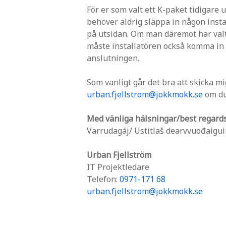
För er som valt ett K-paket tidigare u
behöver aldrig släppa in någon insta
på utsidan. Om man däremot har valt
måste installatören också komma in i 
anslutningen.
Som vanligt går det bra att skicka m
urban.fjellstrom@jokkmokk.se
om du
Med vänliga hälsningar/best regard
Varrudagáj/ Ustitlaš dearvvuođaigu
Urban Fjellström
IT Projektledare
Telefon:
0971-171 68
urban.fjellstrom@jokkmokk.se