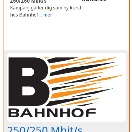
250/250 Mbit/s
Kampanj gäller dig som ny kund
hos Bahnhof ...
mer
250/250 Mbit/s