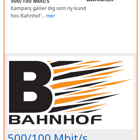
500/100 Mbit/s
Kampanj gäller dig som ny kund
hos Bahnhof ...
mer
500/100 Mbit/s