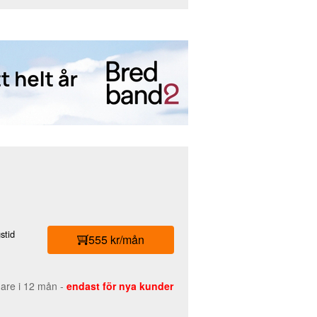
stid
555 kr/mån
gare i 12 mån -
endast för nya kunder