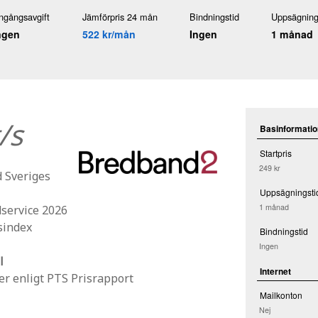
ngångsavgift
Jämförpris 24 mån
Bindningstid
Uppsägning
ngen
522 kr/mån
Ingen
1 månad
/s
Basinformatio
Startpris
249 kr
d Sveriges
Uppsägningsti
1 månad
dservice 2026
sindex
Bindningstid
Ingen
l
Internet
r enligt PTS Prisrapport
Mailkonton
Nej