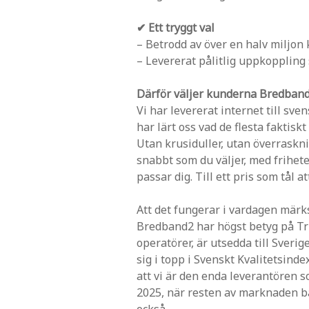
✔ Ett tryggt val
– Betrodd av över en halv miljon
– Levererat pålitlig uppkoppling
Därför väljer kunderna Bredban
Vi har levererat internet till sve
har lärt oss vad de flesta faktiskt
Utan krusiduller, utan överraskni
snabbt som du väljer, med frihete
passar dig. Till ett pris som tål a
Att det fungerar i vardagen mär
Bredband2 har högst betyg på Tru
operatörer, är utsedda till Sveri
sig i topp i Svenskt Kvalitetsind
att vi är den enda leverantören 
2025, när resten av marknaden bac
också.