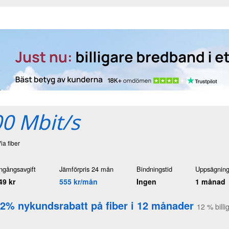
0 Mbit/s
Via fiber
ngångsavgift
Jämförpris 24 mån
Bindningstid
Uppsägning
49 kr
555 kr/mån
Ingen
1 månad
2% nykundsrabatt på fiber i 12 månader
12 % billi