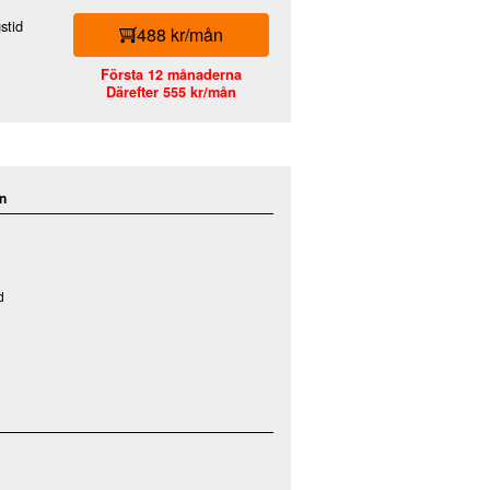
stid
488 kr/mån
Första 12 månaderna
Därefter 555 kr/mån
n
d