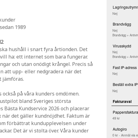
Lagringsutrym
Nej
 kunder
Brandvägg
 sedan 1989
Nej
Brandvägg + Antivi
d2
Virusskydd
nska hushåll i snart fyra årtionden. Det
Nej
 vill ha: ett internet som bara fungerar.
Brandvägg + Antivi
ngar och utan onödigt krångel. Precis så
Fast IP-adress
n att upp- eller nedgradera när det
Nej
tt jämföras.
Beställ extra I
Nej
ks också på våra kunders omdömen.
stpilot bland Sveriges största
Fakturaval
ges Bästa Kundservice 2026 och placerar
Pappersfaktur
ex när det gäller kundnöjdhet. Faktum är
49 kr
som förbättrat kundupplevelsen under
Autogiro
kar. Det är vi stolta över. Våra kunder
0 kr - Anmäl via 