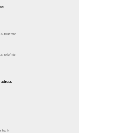
me
rus 49 kr/mån
rus 49 kr/mån
P-adress
a
er bank