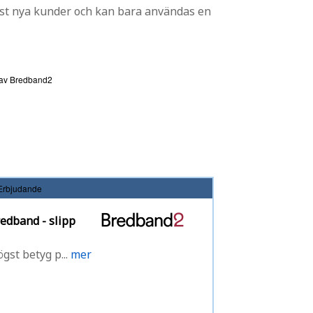
st nya kunder och kan bara användas en
s av Bredband2
Erbjudande
redband - slipp
gst betyg p...
mer