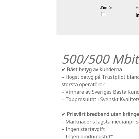
Jämför
E
I
500/500 Mbit
✔ Bäst betyg av kunderna
– Högst betyg på Trustpilot blan
största operatörer
– Vinnare av Sveriges Bästa Kun
– Toppresultat i Svenskt Kvalitet
✔ Prisvärt bredband utan krånge
– Marknadens lägsta medianprise
– Ingen startavgift
– Ingen bindningstid*