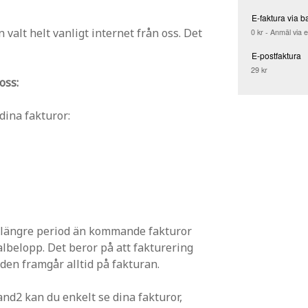
E-faktura via b
valt helt vanligt internet från oss. Det
0 kr - Anmäl via 
E-postfaktura
29 kr
oss:
 dina fakturor:
n längre period än kommande fakturor
albelopp. Det beror på att fakturering
oden framgår alltid på fakturan.
nd2 kan du enkelt se dina fakturor,