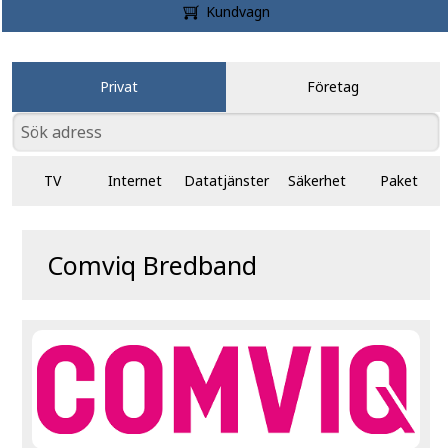
Kundvagn
Privat
Företag
TV
Internet
Datatjänster
Säkerhet
Paket
Comviq Bredband