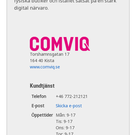
fysiska butiker och istället satsat på en stark
digital närvaro.
Torshamnsgatan 17
164 40 Kista
www.comviq.se
Kundtjänst
Telefon
+46 772-212121
E-post
Skicka e-post
Öppettider
Mån: 9-17
Tis: 9-17
Ons: 9-17
Tor: 9-17